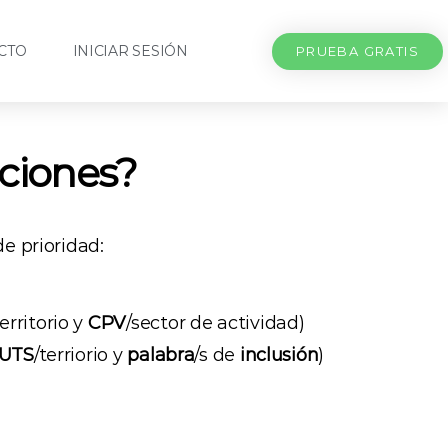
CTO
INICIAR SESIÓN
PRUEBA GRATIS
aciones?
e prioridad:
territorio y
CPV
/sector de actividad)
UTS
/terriorio y
palabra
/s de
inclusión
)