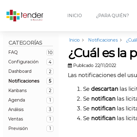
INICIO
¿PARA QUIÉN?
Inicio
Notificaciones
¿Cuál
CATEGORÍAS
¿Cuál es la 
FAQ
10
Configuración
4
Publicado
22/11/2022
Dashboard
2
Las notificaciones del us
Notificaciones
5
Se
descartan
las lic
Kanbans
2
Se
notifican
las lici
Agenda
1
Se
notifican
las lici
Análisis
3
Se
notifican
las lici
Ventas
1
Previsión
1